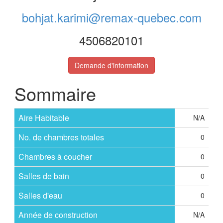
bohjat.karimi@remax-quebec.com
4506820101
Demande d'information
Sommaire
Aire Habitable
N/A
No. de chambres totales
0
Chambres à coucher
0
Salles de bain
0
Salles d'eau
0
Année de construction
N/A