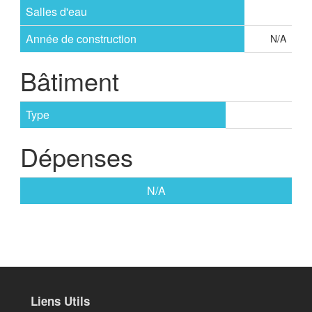
Salles d'eau
Année de construction
N/A
Bâtiment
Type
Dépenses
N/A
Liens Utils