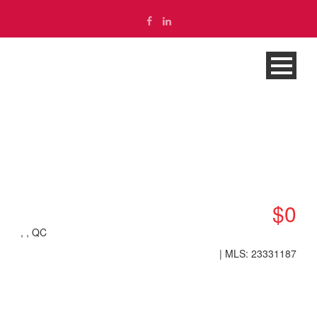
Propriété
$0
, , QC
| MLS: 23331187
English