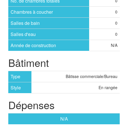
No. de chambres totales
0
Chambres à coucher
0
Salles de bain
0
Salles d'eau
0
Année de construction
N/A
Bâtiment
Type
Bâtisse commerciale/Bureau
Style
En rangée
Dépenses
N/A