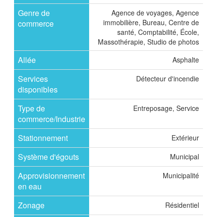
Genre de
Agence de voyages, Agence
immobilière, Bureau, Centre de
commerce
santé, Comptabilité, École,
Massothérapie, Studio de photos
Allée
Asphalte
Services
Détecteur d'incendie
disponibles
Type de
Entreposage, Service
commerce/Industrie
Stationnement
Extérieur
Système d'égouts
Municipal
Approvisionnement
Municipalité
en eau
Zonage
Résidentiel