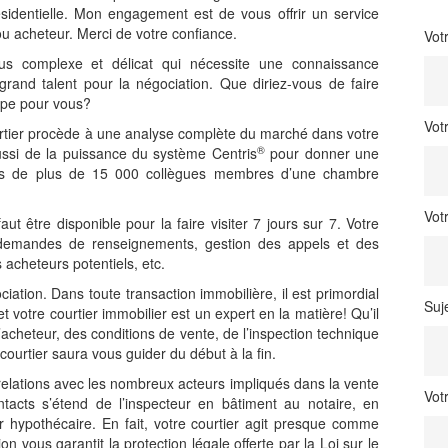
sidentielle. Mon engagement est de vous offrir un service
ou acheteur. Merci de votre confiance.
Vot
us complexe et délicat qui nécessite une connaissance
rand talent pour la négociation. Que diriez-vous de faire
cupe pour vous?
Vot
urtier procède à une analyse complète du marché dans votre
®
 aussi de la puissance du système Centris
pour donner une
uprès de plus de 15 000 collègues membres d’une chambre
Vot
ut être disponible pour la faire visiter 7 jours sur 7. Votre
: demandes de renseignements, gestion des appels et des
 acheteurs potentiels, etc.
ciation. Dans toute transaction immobilière, il est primordial
Suj
 votre courtier immobilier est un expert en la matière! Qu’il
l’acheteur, des conditions de vente, de l’inspection technique
courtier saura vous guider du début à la fin.
 relations avec les nombreux acteurs impliqués dans la vente
Vot
tacts s’étend de l’inspecteur en bâtiment au notaire, en
tier hypothécaire. En fait, votre courtier agit presque comme
 vous garantit la protection légale offerte par la Loi sur le