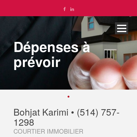
Dépenses à
prévoir
Bohjat Karimi • (514) 757-
1298
English
COURTIER IMMOBILIER