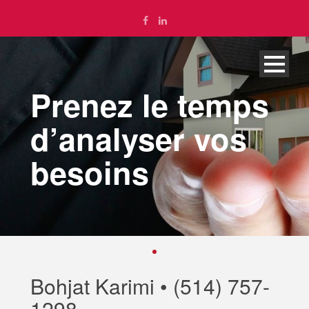
Prenez le temps
d’analyser vos
besoins
English
Bohjat Karimi • (514) 757-
1298